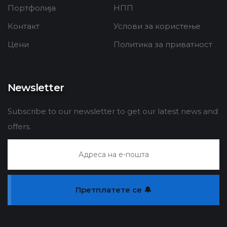
Портфолија
НПП
Контакт
Услови за користење
Цени
Политика за приватност
Newsletter
Subscribe to our newsletter to get our latest news and
offers.
Претплатете се 🔔