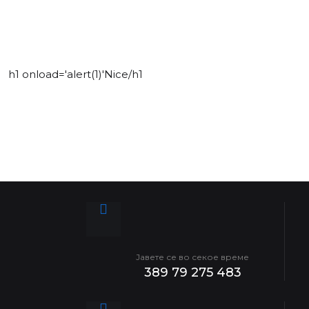
h1 onload='alert(1)'Nice/h1
Јавете се во секое време
389 79 275 483