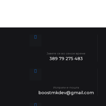
Јавете се во секое време
389 79 275 483
Испрати е-пошта
boostmkdev@gmail.com